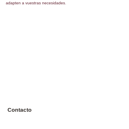
adapten a vuestras necesidades.
​​​Contacto
Avda. La Jota 61 - Zaragoza
Tfno.
976 473 241