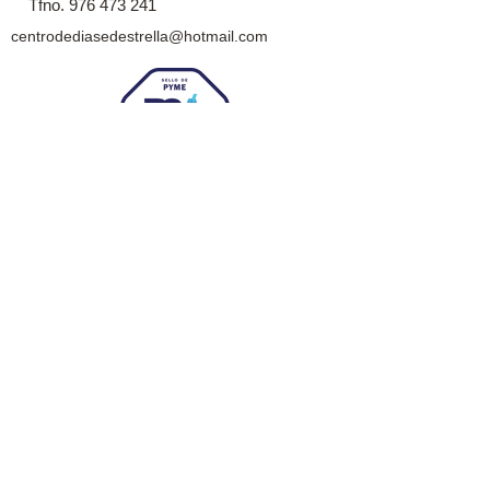
Tfno.
976 473 241
centrodediasedestrella@hotmail.com
Adheridos al
movimiento: