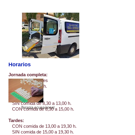
Horarios
Jornada completa:
de lunes a viernes
de 8,30 a 19,30 h.
Mañanas:
SIN comida de 8,30 a 13,00 h.​
Terapia ocupacional
CON comida de 8,30 a 15,00 h.
Tardes:
CON comida de 13,00 a 19,30 h.​
SIN comida de 15,00 a 19,30 h.